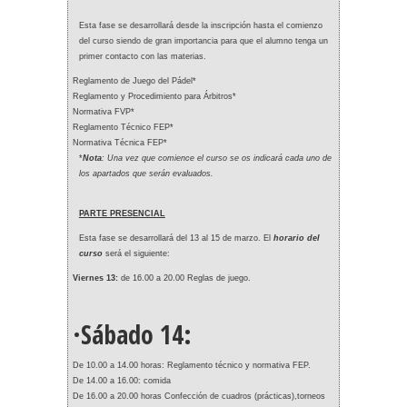
Esta fase se desarrollará desde la inscripción hasta el comienzo
del curso siendo de gran importancia para que el alumno tenga un
primer contacto con las materias.
Reglamento de Juego del Pádel*
Reglamento y Procedimiento para Árbitros*
Normativa FVP*
Reglamento Técnico FEP*
Normativa Técnica FEP*
*
Nota
: Una vez que comience el curso se os indicará cada uno de
los apartados que serán evaluados.
PARTE PRESENCIAL
Esta fase se desarrollará del 13 al 15 de marzo. El
horario del
curso
será el siguiente:
Viernes 13:
de 16.00 a 20.00 Reglas de juego.
·Sábado 14:
De 10.00 a 14.00 horas: Reglamento técnico y normativa FEP.
De 14.00 a 16.00: comida
De 16.00 a 20.00 horas Confección de cuadros (prácticas),torneos