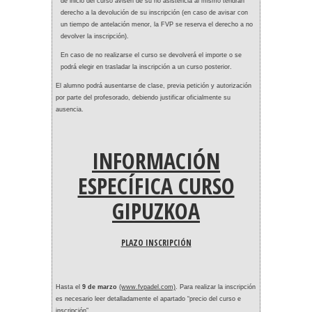
de inicio del curso avisen de su no asistencia al mismo tendrán
derecho a la devolución de su inscripción (en caso de avisar con
un tiempo de antelación menor, la FVP se reserva el derecho a no
devolver la inscripción).
En caso de no realizarse el curso se devolverá el importe o se
podrá elegir en trasladar la inscripción a un curso posterior.
El alumno podrá ausentarse de clase, previa petición y autorización
por parte del profesorado, debiendo justificar oficialmente su
ausencia.
INFORMACIÓN
ESPECÍFICA CURSO
GIPUZKOA
PLAZO INSCRIPCIÓN
Hasta el
9 de marzo
(www.fvpadel.com)
. Para realizar la inscripción
es necesario leer detalladamente el apartado “precio del curso e
inscripción”