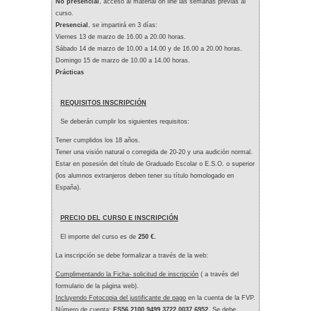
No presencial
, acceso al material on line las semanas previas al
curso.
Presencial
, se impartirá en 3 días:
Viernes 13 de marzo de 16.00 a 20.00 horas.
Sábado 14 de marzo de 10.00 a 14.00 y de 16.00 a 20.00 horas.
Domingo 15 de marzo de 10.00 a 14.00 horas.
Prácticas
REQUISITOS INSCRIPCIÓN
Se deberán cumplir los siguientes requisitos:
Tener cumplidos los 18 años.
Tener una visión natural o corregida de 20-20 y una audición normal.
Estar en posesión del título de Graduado Escolar o E.S.O. o superior
(los alumnos extranjeros deben tener su título homologado en
España).
PRECIO DEL CURSO E INSCRIPCIÓN
El importe del curso es de
250 €.
La inscripción se debe formalizar a través de la web:
Cumplimentando la Ficha- solicitud de inscripción
( a través del
formulario de la página web).
Incluyendo Fotocopia del justificante de pago
en la cuenta de la FVP.
Número de cuenta:
ES56 2100 9499 3722 0037 6952.
Se debe