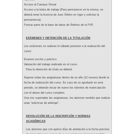
Acceso al Campus Virtual
Acceso a la bolsa de trabajo (Para permanecer en la misma, se
deberá tener la licencia de Juez Árbitro en vigor y solicitar la
permanencia).
Formar parte de la base de datos de Árbitros de la FVP.
EXÁMENES Y OBTENCIÓN DE LA TITULACIÓN
Los exámenes se realizan el sábado posterior a la realización del
curso:
Examen escrito y práctico.
Valoración del trabajo realizado en el curso.
Para la obtención de título se deberá:
Superar todas las asignaturas dentro de un año (12 meses) desde la
fecha de realización del curso. En caso de no aprobarlo en este
periodo, se deberán iniciar de nuevo los trámites de matriculación
con el abono del curso completo.
Una vez superadas las asignaturas, los alumnos tendrán que realizar
unas “prácticas de arbitraje”.
DEVOLUCIÓN DE LA INSCRIPCIÓN Y NORMAS
ACADÉMICAS
Los alumnos que con quince días de antelación a la fecha prevista