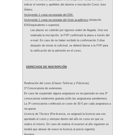
indicar el nombre y apellidos del alumno e inscripción Curso Juez
Árbitro.
Incluyendo 1 copia escaneada del DNI.
Incluyendo 1 copia escaneada del título académico
(titulación
ESO/equivalente o superior).
Las plazas se cubrirán por riguroso orden de llegada. Una vez
realizada la inscripción, la FVP confirmará la plaza a través del
e-mail. En caso de no haber recibido la confirmación 3 días
después de enviar la solicitud, se deberá llamar a la FVP para
la ratificación de la admisión en el curso.
DERECHOS DE INSCRIPCIÓN
Realización del curso (Clases Teóricas y Prácticas).
1ª Convocatoria de exámenes.
En caso de suspender alguna asignatura se recuperarán en una 2ª
convocatoria totalmente gratuita (sólo las asignaturas pendientes).
La 3ª convocatoria conllevará un coste de 30 € por cada asignatura a
recuperar.
Licencia de Técnico (Pre-licencia, se asignará la licencia una vez
aprobado el curso y siempre dentro del año en curso en que se
realice el mismo. En caso de realizar el examen al año siguiente se
tendrá que abonar de nuevo la licencia al precio vigente).
Apuntes.