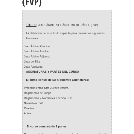
(FVP)
TÍTULO
: JUEZ ÁRBITRO Y ÁRBITRO DE PÁDEL (FVP)
La obtención de este título capacita para realizar las siguientes
funciones:
Juez Árbitro Principal.
Juez Árbitro Auxiliar.
Juez Árbitro Adjunto.
Juez de Silla.
Juez Ayudante.
ASIGNATURAS Y PARTES DEL CURSO
El curso consta de las siguientes asignaturas:
Procedimientos para Jueces Árbitro.
Reglamento de Juego.
Reglamento y Normativa Técnica FEP.
Normativa FVP.
Cuadros.
Actas.
El curso constará de 3 partes: