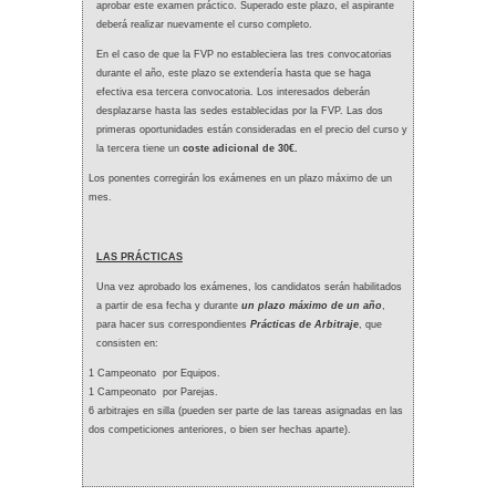
aprobar este examen práctico. Superado este plazo, el aspirante
deberá realizar nuevamente el curso completo.
En el caso de que la FVP no estableciera las tres convocatorias
durante el año, este plazo se extendería hasta que se haga
efectiva esa tercera convocatoria. Los interesados deberán
desplazarse hasta las sedes establecidas por la FVP. Las dos
primeras oportunidades están consideradas en el precio del curso y
la tercera tiene un
coste adicional de 30€.
Los ponentes corregirán los exámenes en un plazo máximo de un
mes.
LAS PRÁCTICAS
Una vez aprobado los exámenes, los candidatos serán habilitados
a partir de esa fecha y durante
un plazo máximo de un año
,
para hacer sus correspondientes
Prácticas de Arbitraje
, que
consisten en:
1 Campeonato por Equipos.
1 Campeonato por Parejas.
6 arbitrajes en silla (pueden ser parte de las tareas asignadas en las
dos competiciones anteriores, o bien ser hechas aparte).