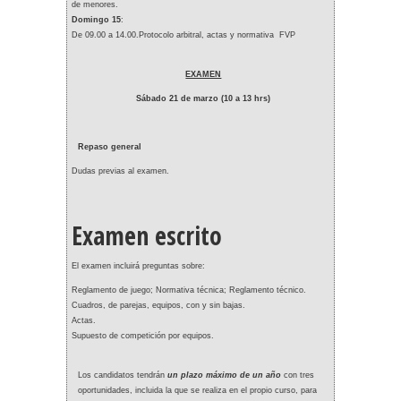
de menores.
Domingo 15
:
De 09.00 a 14.00.Protocolo arbitral, actas y normativa FVP
EXAMEN
Sábado 21 de marzo (10 a 13 hrs)
Repaso general
Dudas previas al examen.
Examen escrito
El examen incluirá preguntas sobre:
Reglamento de juego; Normativa técnica; Reglamento técnico.
Cuadros, de parejas, equipos, con y sin bajas.
Actas.
Supuesto de competición por equipos.
Los candidatos tendrán
un plazo máximo de un año
con tres
oportunidades, incluida la que se realiza en el propio curso, para