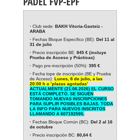
PÁDEL FVP-EPF
·
Club sede:
BAKH Vitoria-Gasteiz -
ARABA
·
Fechas Bloque Específico (BE):
Del 11 al
31 de julio
·
Precio inscripción BE:
845 € (incluye
Prueba de Acceso y Prácticas)
·
Pago pre-inscripción (50%):
395 €
·
Fecha tope de inscripción (BE y Prueba
de Acceso):
Lunes, 6 de julio, a las
20:00 h o ‘plazas agotadas’
ACTUALMENTE (21.06.2026) EL CURSO
ESTÁ COMPLETO. SE SIGUEN
TOMANDO NUEVAS INSCRIPCIONES
PARA SUPLIR POSIBLES BAJAS. TODA
LA INFO PARA NUEVOS INSCRITOS
LLAMANDO A 607192595.
·
Fechas Bloque Común (BC):
Del 2 al 16
de octubre
·
Precio inscripción BC:
80,64 €