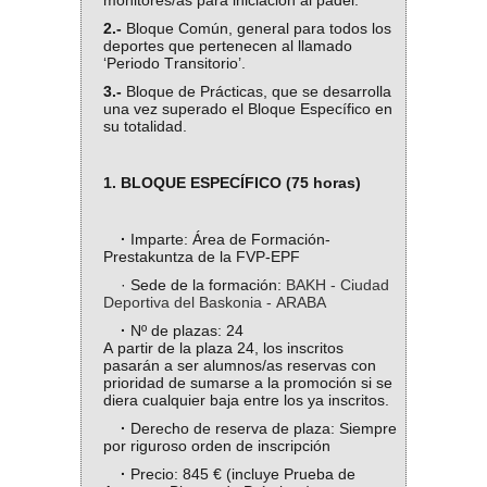
monitores/as para iniciación al pádel.
2.-
Bloque Común, general para todos los
deportes que pertenecen al llamado
‘Periodo Transitorio’.
3.-
Bloque de Prácticas, que se desarrolla
una vez superado el Bloque Específico en
su totalidad.
1. BLOQUE ESPECÍFICO (75 horas)
·
Imparte: Área de Formación-
Prestakuntza de la FVP-EPF
· Sede de la formación:
BAKH - Ciudad
Deportiva del Baskonia - ARABA
·
Nº de plazas: 24
A partir de la plaza 24, los inscritos
pasarán a ser alumnos/as reservas con
prioridad de sumarse a la promoción si se
diera cualquier baja entre los ya inscritos.
·
Derecho de reserva de plaza: Siempre
por riguroso orden de inscripción
·
Precio: 845 € (incluye Prueba de