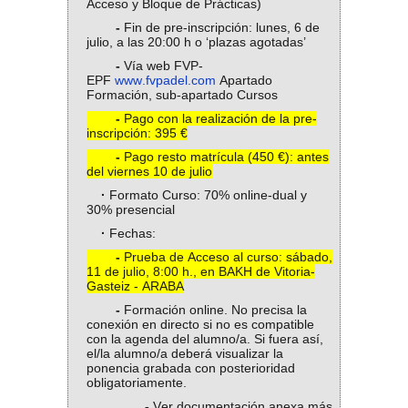
Acceso y Bloque de Prácticas)
-
Fin de pre-inscripción: lunes, 6 de
julio, a las 20:00 h o ‘plazas agotadas’
-
Vía web FVP-
EPF
www.fvpadel.com
Apartado
Formación, sub-apartado Cursos
-
Pago con la realización de la pre-
inscripción: 395 €
-
Pago resto matrícula (450 €): antes
del viernes 10 de julio
·
Formato Curso: 70% online-dual y
30% presencial
·
Fechas:
-
Prueba de Acceso al curso: sábado,
11 de julio, 8:00 h., en BAKH de Vitoria-
Gasteiz - ARABA
-
Formación online. No precisa la
conexión en directo si no es compatible
con la agenda del alumno/a. Si fuera así,
el/la alumno/a deberá visualizar la
ponencia grabada con posterioridad
obligatoriamente.
.-
Ver documentación anexa más