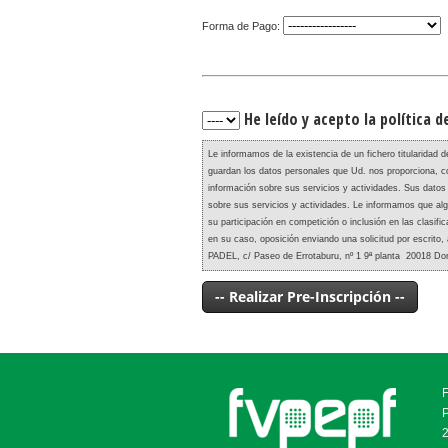
Forma de Pago:
He leído y acepto la política 
Le informamos de la existencia de un fichero titulari
guardan los datos personales que Ud. nos proporciona, co
información sobre sus servicios y actividades. Sus datos
sobre sus servicios y actividades. Le informamos que al
su participación en competición o inclusión en las clasifi
en su caso, oposición enviando una solicitud por escr
PADEL, c/ Paseo de Errotaburu, nº 1 9ª planta 20018 Do
-- Realizar Pre-Inscripción --
P