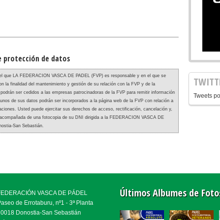
de protección de datos
dad del que LA FEDERACION VASCA DE PADEL (FVP) es responsable y en el que se
TWITT
n la finalidad del mantenimiento y gestión de su relación con la FVP y de la
 podrán ser cedidos a las empresas patrocinadoras de la FVP para remitir información
Tweets po
gunos de sus datos podrán ser incorporados a la página web de la FVP con relación a
caciones. Usted puede ejercitar sus derechos de acceso, rectificación, cancelación y,
ito, acompañada de una fotocopia de su DNI dirigida a la FEDERACION VASCA DE
nostia-San Sebastián.
Últimos Albumes de Foto
FEDERACIÓN VASCA DE PÁDEL
aseo de Errotaburu, nº1 - 3ª Planta
20018 Donostia-San Sebastián