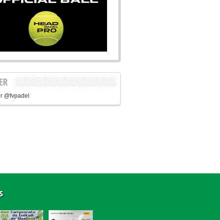
ER
r @fvpadel
s