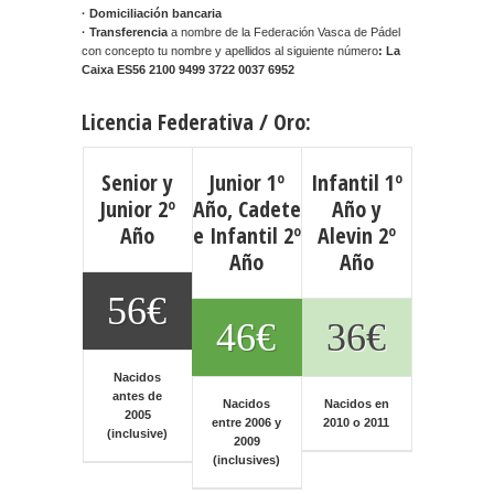
· Domiciliación bancaria
· Transferencia
a nombre de la Federación Vasca de Pádel
con concepto tu nombre y apellidos al siguiente número
: La
Caixa ES56 2100 9499 3722 0037 6952
Licencia Federativa / Oro:
Senior y
Junior 1º
Infantil 1º
Junior 2º
Año, Cadete
Año y
Año
e Infantil 2º
Alevin 2º
Año
Año
56€
46€
36€
Nacidos
antes de
Nacidos
Nacidos en
2005
entre 2006 y
2010 o 2011
(inclusive)
2009
(inclusives)