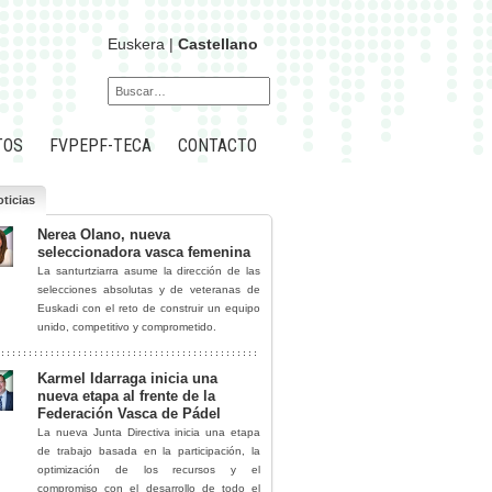
Euskera
|
Castellano
TOS
FVPEPF-TECA
CONTACTO
ticias
Nerea Olano, nueva
seleccionadora vasca femenina
La santurtziarra asume la dirección de las
selecciones absolutas y de veteranas de
Euskadi con el reto de construir un equipo
unido, competitivo y comprometido.
Karmel Idarraga inicia una
nueva etapa al frente de la
Federación Vasca de Pádel
La nueva Junta Directiva inicia una etapa
de trabajo basada en la participación, la
optimización de los recursos y el
compromiso con el desarrollo de todo el