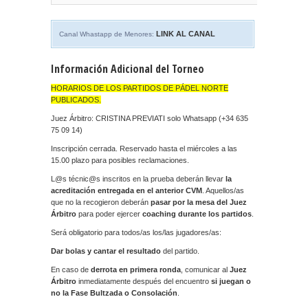
LINK AL CANAL
Canal Whastapp de Menores:
Información Adicional del Torneo
HORARIOS DE LOS PARTIDOS DE PÁDEL NORTE
PUBLICADOS.
Juez Árbitro: CRISTINA PREVIATI solo Whatsapp (+34 635
75 09 14)
Inscripción cerrada. Reservado hasta el miércoles a las
15.00 plazo para posibles reclamaciones.
L@s técnic@s inscritos en la prueba deberán llevar
la
acreditación entregada en el anterior CVM
. Aquellos/as
que no la recogieron deberán
pasar por la mesa del Juez
Árbitro
para poder ejercer
coaching durante los partidos
.
Será obligatorio para todos/as los/las jugadores/as:
Dar bolas y cantar el resultado
del partido.
En caso de
derrota en primera ronda
, comunicar al
Juez
Árbitro
inmediatamente después del encuentro
si juegan o
no la Fase Bultzada o Consolación
.