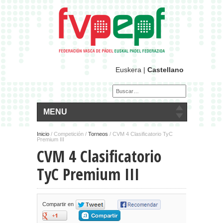
Euskera
|
Castellano
MENU
Inicio
/
Competición /
Torneos
/ CVM 4 Clasificatorio TyC
Premium III
CVM 4 Clasificatorio
TyC Premium III
Compartir en