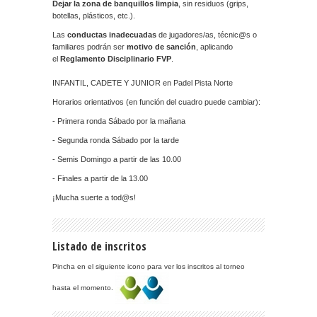
Dejar la zona de banquillos limpia
, sin residuos (grips,
botellas, plásticos, etc.).
Las
conductas inadecuadas
de jugadores/as, técnic@s o
familiares podrán ser
motivo de sanción
, aplicando
el
Reglamento Disciplinario FVP
.
INFANTIL, CADETE Y JUNIOR en Padel Pista Norte
Horarios orientativos (en función del cuadro puede cambiar):
- Primera ronda Sábado por la mañana
- Segunda ronda Sábado por la tarde
- Semis Domingo a partir de las 10.00
- Finales a partir de la 13.00
¡Mucha suerte a tod@s!
Listado de inscritos
Pincha en el siguiente icono para ver los inscritos al torneo
hasta el momento.